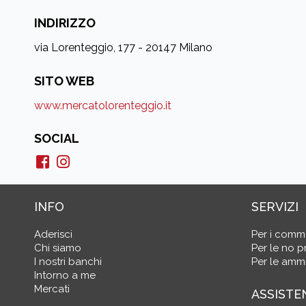
INDIRIZZO
via Lorenteggio, 177 - 20147 Milano
SITO WEB
www.mercatolorenteggio.it
SOCIAL
INFO
SERVIZI
Aderisci
Per i comm
Chi siamo
Per le no pr
I nostri banchi
Per le ammi
Intorno a me
Mercati
ASSISTE