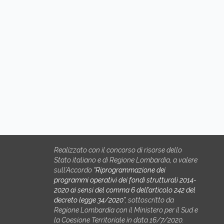
Realizzato con il concorso di risorse dello
Stato italiano e di Regione Lombardia, a valere
sull’Accordo
“Riprogrammazione dei
programmi operativi dei fondi strutturali 2014-
2020 ai sensi del comma 6 dell’articolo 242 del
decreto legge 34/2020”
, sottoscritto da
Regione Lombardia con il Ministero per il Sud e
la Coesione Territoriale in data 16/7/2020.